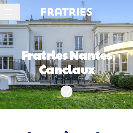
Partager la page
MENU CARRIÈRE
Fratries Nantes
Canclaux
Faire défiler jusqu'au contenu