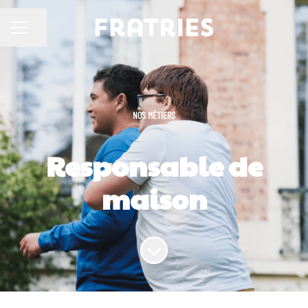
Partager la page
MENU CARRIÈRE
NOS MÉTIERS
Responsable de
maison
Faire défiler jusqu'au contenu