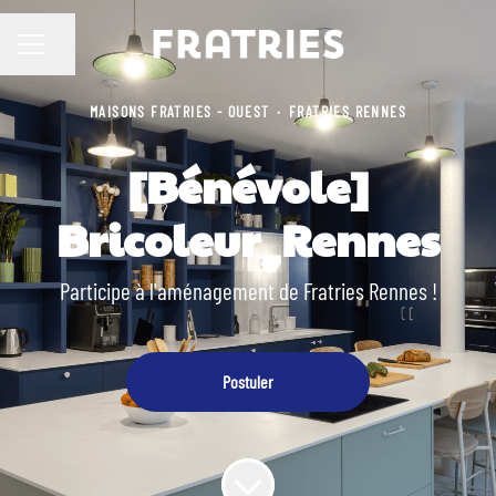
Partager la page
MENU CARRIÈRE
MAISONS FRATRIES - OUEST
·
FRATRIES RENNES
[Bénévole]
Bricoleur_Rennes
Participe à l'aménagement de Fratries Rennes !
Postuler