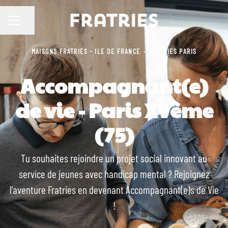
Partager la page
MENU CARRIÈRE
MAISONS FRATRIES - ILE DE FRANCE
·
FRATRIES PARIS
Accompagnant(e)
de vie - Paris XVème
(75)
Tu souhaites rejoindre un projet social innovant au
service de jeunes avec handicap mental ? Rejoignez
l’aventure Fratries en devenant Accompagnant(e)s de Vie
!